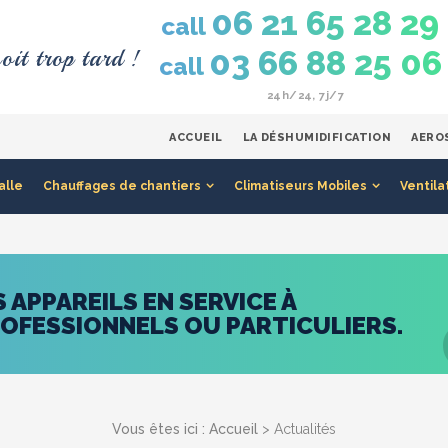
06 21 65 28 29
call
oit trop tard !
03 66 88 25 06
call
24h/24, 7j/7
ACCUEIL
LA DÉSHUMIDIFICATION
AERO
alle
Chauffages de chantiers
Climatiseurs Mobiles
Ventila
APPAREILS EN SERVICE À
ROFESSIONNELS OU PARTICULIERS.
Vous êtes ici :
Accueil
> Actualités