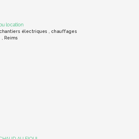
ou location
 chantiers électriques , chauffages
s , Reims
CHAUD AU FIOUL