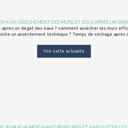
A UN ASSECHEMENT DES MURS ET SOLS APRES UN SINIS
après un dégât des eaux ? comment assécher les murs effi
onsiste un assèchement technique ? Temps de séchage après 
Voir cette actualité
UN MUR HUMIDE AVANT PEINTURES ET AINSI EVITER LES