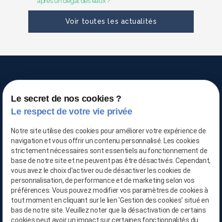
après un dégât des eaux ?
Voir toutes les actualités
Le secret de nos cookies ?
TRAITEMENT DE L'AIR
Le respect de votre vie privée
Notre site utilise des cookies pour améliorer votre expérience de
navigation et vous offrir un contenu personnalisé. Les cookies
strictement nécessaires sont essentiels au fonctionnement de
03 66 88 25 06
base de notre site et ne peuvent pas être désactivés. Cependant,
vous avez le choix d'activer ou de désactiver les cookies de
06 21 65 28 29
personnalisation, de performance et de marketing selon vos
préférences. Vous pouvez modifier vos paramètres de cookies à
contact@location-deshumidificateur-59.com
tout moment en cliquant sur le lien 'Gestion des cookies' situé en
bas de notre site. Veuillez noter que la désactivation de certains
cookies peut avoir un impact sur certaines fonctionnalités du