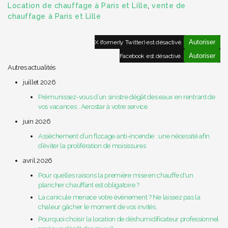
Location de chauffage à Paris et Lille
,
vente de
chauffage à Paris et Lille
Autoriser
X (formerly Twitter) est désactivé.
Autoriser
Facebook est désactivé.
Autres actualités
juillet 2026
Prémunissez-vous d’un sinistre dégât des eaux en rentrant de
vos vacances , Aerostar à votre service
juin 2026
Assèchement d’un flocage anti-incendie : une nécessité afin
d’éviter la prolifération de moisissures
avril 2026
Pour quelles raisons la première mise en chauffe d'un
plancher chauffant est obligatoire ?
La canicule menace votre événement ? Ne laissez pas la
chaleur gâcher le moment de vos invités.
Pourquoi choisir la location de déshumidificateur professionnel