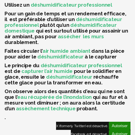
Utilisez un
déshumidificateur professionnel
Pour un gain de temps et un rendement efficace,
il est préférable d’utiliser un
déshumidificateur
professionnel
plutôt qu’un
déshumidificateur
domestique
qui est surtout utilisé pour assainir un
air ambiant, pas pour
assécher les murs
durablement.
Faites circuler l’
air humide ambiant
dans la pièce
pour aider le
déshumidificateur
à le capturer
Le principe du
déshumidificateur professionnel
est de
capturer l’air humide
pour le solidifier en
glace, ensuite le
déshumidificateur
réchauffe
cette glace pour la transformer en eau.
On observe alors des quantités d’eau qui ne sont
que l’
eau récupérée de l’inondation
qui au fur et à
mesure vont diminuer ; on aura alors la certitude
d’un
assèchement technique
probant.
.
Autoriser
X (formerly Twitter) est désactivé.
Autoriser
Facebook est désactivé.