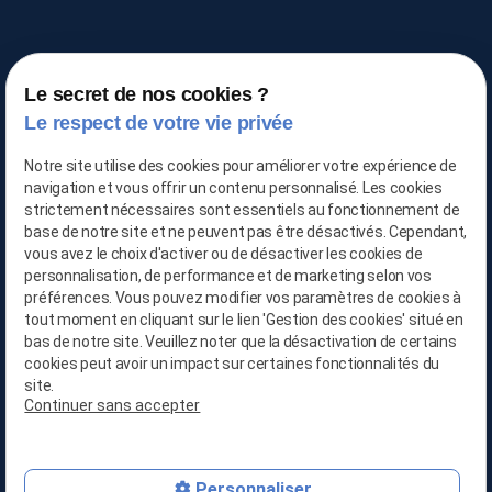
Le secret de nos cookies ?
Le respect de votre vie privée
TRAITEMENT DE L'AIR
Notre site utilise des cookies pour améliorer votre expérience de
navigation et vous offrir un contenu personnalisé. Les cookies
strictement nécessaires sont essentiels au fonctionnement de
03 66 88 25 06
base de notre site et ne peuvent pas être désactivés. Cependant,
vous avez le choix d'activer ou de désactiver les cookies de
personnalisation, de performance et de marketing selon vos
06 21 65 28 29
préférences. Vous pouvez modifier vos paramètres de cookies à
tout moment en cliquant sur le lien 'Gestion des cookies' situé en
contact@location-deshumidificateur-59.com
bas de notre site. Veuillez noter que la désactivation de certains
cookies peut avoir un impact sur certaines fonctionnalités du
site.
Continuer sans accepter
679, Avenue de la République
59800 LILLE
Personnaliser