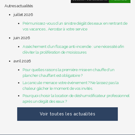
Autres actualités
juillet 2026
Prémunissez-vous d’un sinistre dégât des eaux en rentrant de
vos vacances , Aerostar à votre service
juin 2026
Assèchement d’un flocage anti-incendie : une nécessité afin
d’éviter la prolifération de moisissures
avril 2026
Pour quelles raisons la première mise en chauffe d'un
plancher chauffant est obligatoire ?
La canicule menace votre événement ? Ne laissez pas la
chaleur gâcher le moment de vos invités.
Pourquoi choisir la location de déshumidificateur professionnel
après un dégât des eaux ?
Voir toutes les actualités