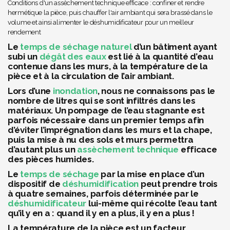
Conditions d'un assèchement technique efficace : confiner et rendre
hermétique la pièce, puis chauffer l'air ambiant qui sera brassé dans le
volume et ainsi alimenter le déshumidificateur pour un meilleur
rendement
Le
temps de séchage naturel
d’un bâtiment ayant
subi un
dégât des eaux
est lié à la quantité d’eau
contenue dans les murs, à la température de la
pièce et à la circulation de l’air ambiant.
Lors d’une
inondation
, nous ne connaissons pas le
nombre de litres qui se sont infiltrés dans les
matériaux. Un pompage de l’eau stagnante est
parfois nécessaire dans un premier temps afin
d’éviter l’imprégnation dans les murs et la chape,
puis la mise à nu des sols et murs permettra
d’autant plus un
assèchement technique
efficace
des pièces humides.
Le
temps de séchage
par la mise en place d’un
dispositif de
déshumidification
peut prendre trois
à quatre semaines, parfois déterminée par le
déshumidificateur
lui-même qui récolte l’eau tant
qu’il y en a : quand il y en a plus, il y en a plus !
La température de la pièce est un facteur