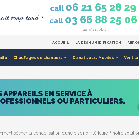
06 21 65 28 29
call
oit trop tard !
03 66 88 25 06
call
24h/24, 7j/7
ACCUEIL
LA DÉSHUMIDIFICATION
AERO
alle
Chauffages de chantiers
Climatiseurs Mobiles
Ventila
APPAREILS EN SERVICE À
ROFESSIONNELS OU PARTICULIERS.
ent sécher la condensation d’une piscine intérieure ? notre solution