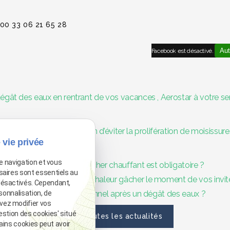
00 33 06 21 65 28
Aut
Facebook est désactivé.
égât des eaux en rentrant de vos vacances , Aerostar à votre se
endie : une nécessité afin d’éviter la prolifération de moisissure
 vie privée
de navigation et vous
 mise en chauffe d'un plancher chauffant est obligatoire ?
saires sont essentiels au
ent ? Ne laissez pas la chaleur gâcher le moment de vos invit
désactivés. Cependant,
déshumidificateur professionnel après un dégât des eaux ?
sonnalisation, de
vez modifier vos
estion des cookies' situé
Voir toutes les actualités
tains cookies peut avoir