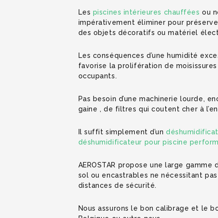
Les
piscines intérieures chauffées
ou no
impérativement éliminer pour préserver 
des objets décoratifs ou matériel élec
Les conséquences d’une humidité exce
favorise la prolifération de moisissur
occupants.
Pas besoin d’une machinerie lourde, e
gaine , de filtres qui coutent cher à l’en
Il suffit simplement d’un
déshumidificat
déshumidificateur pour piscine perfor
AEROSTAR propose une large gamme 
sol ou encastrables ne nécessitant pas d
distances de sécurité.
Nous assurons le bon calibrage et le b