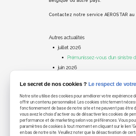
Belgique ou autre pays.
Contactez notre service AEROSTAR au 
Autres actualités
juillet 2026
Prémunissez-vous d’un sinistre d
juin 2026
Assèchement d’un flocage anti-inc
Le secret de nos cookies ?
Le respect de votre
avril 2026
Notre site utilise des cookies pour améliorer votre expérience 
Pour quelles raisons la première
offrir un contenu personnalisé. Les cookies strictement néces
La canicule menace votre événem
fonctionnement de base de notre site et ne peuvent pas être 
Pourquoi choisir la location de 
vous avez le choix d'activer ou de désactiver les cookies de per
performance et de marketing selon vos préférences. Vous pou
paramètres de cookies à tout moment en cliquant sur le lien 'G
en bas de notre site. Veuillez noter que la désactivation de cer