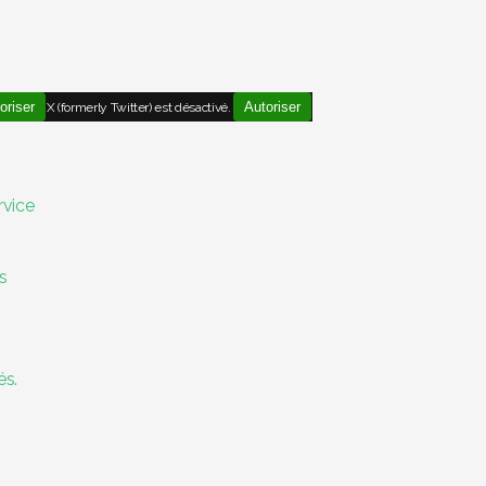
oriser
Autoriser
X (formerly Twitter) est désactivé.
rvice
s
és.