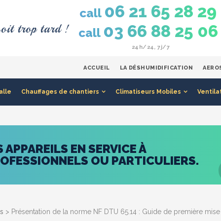
06 21 65 28 29
call
oit trop tard !
03 66 88 25 06
call
24h/24, 7j/7
ACCUEIL
LA DÉSHUMIDIFICATION
AERO
alle
Chauffages de chantiers
Climatiseurs Mobiles
Ventila
APPAREILS EN SERVICE À
ROFESSIONNELS OU PARTICULIERS.
és
> Présentation de la norme NF DTU 65.14 : Guide de première mise 