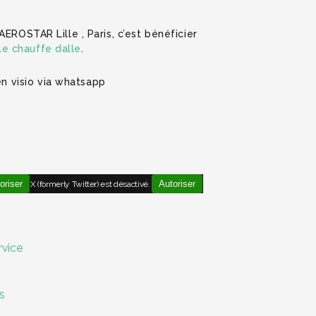
EROSTAR Lille , Paris, c’est bénéficier
e chauffe dalle
.
en visio via whatsapp
oriser
Autoriser
X (formerly Twitter) est désactivé.
rvice
s