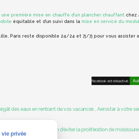
 une première mise en chauffe d’un plancher chauffant
chez A
mobile
équitable et d’un suivi dans la
mise en service du modul
le, Paris reste disponible 24/24 et 7j/7j pour vous assister 
Aut
Facebook est désactivé.
égât des eaux en rentrant de vos vacances , Aerostar à votre se
endie : une nécessité afin d’éviter la prolifération de moisissure
 vie privée