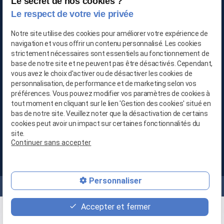
Le secret de nos cookies ?
TRAITEMENT DE L'AIR
Le respect de votre vie privée
Notre site utilise des cookies pour améliorer votre expérience de
navigation et vous offrir un contenu personnalisé. Les cookies
03 66 88 25 06
strictement nécessaires sont essentiels au fonctionnement de
base de notre site et ne peuvent pas être désactivés. Cependant,
06 21 65 28 29
vous avez le choix d'activer ou de désactiver les cookies de
personnalisation, de performance et de marketing selon vos
préférences. Vous pouvez modifier vos paramètres de cookies à
contact@location-deshumidificateur-59.com
tout moment en cliquant sur le lien 'Gestion des cookies' situé en
bas de notre site. Veuillez noter que la désactivation de certains
cookies peut avoir un impact sur certaines fonctionnalités du
site.
Continuer sans accepter
679, Avenue de la République
59800 LILLE
Personnaliser
Mentions légales
Politique de confidentialité
Plan du site
Accepter et fermer
place
contact_page
phone