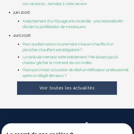
vos vacances , Aerostar à votre service
juin 2026
Assèchement d’un flocage anti-incendie : une nécessité afin
d’éviter la prolifération de moisissures
avril 2026
Pour quelles raisons la première mise en chauffe d'un
plancher chauffant est obligatoire ?
La canicule menace votre événement ? Ne laissez pas la
chaleur gâcher le moment de vos invités.
Pourquoi choisir la location de déshumidificateur professionnel
après un dégât des eaux ?
Voir toutes les actualités