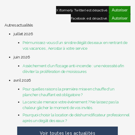
Autoriser
X (formerly Twitter) est désactivé.
Autoriser
Facebook est désactivé.
Autres actualités
juillet 2026
Prémunissez-vous d’un sinistre dégât des eaux en rentrant de
vos vacances , Aerostar à votre service
juin 2026
Assèchement d’un flocage anti-incendie : une nécessité afin
d’éviter la prolifération de moisissures
avril 2026
Pour quelles raisons la première mise en chauffe d'un
plancher chauffant est obligatoire ?
La canicule menace votre événement ? Ne laissez pas la
chaleur gâcher le moment de vos invités.
Pourquoi choisir la location de déshumidificateur professionnel
après un dégât des eaux ?
Voir toutes les actualités