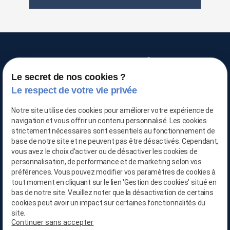
Le secret de nos cookies ?
TRAITEMENT DE L'AIR
Le respect de votre vie privée
Notre site utilise des cookies pour améliorer votre expérience de
navigation et vous offrir un contenu personnalisé. Les cookies
03 66 88 25 06
strictement nécessaires sont essentiels au fonctionnement de
base de notre site et ne peuvent pas être désactivés. Cependant,
vous avez le choix d'activer ou de désactiver les cookies de
06 21 65 28 29
personnalisation, de performance et de marketing selon vos
préférences. Vous pouvez modifier vos paramètres de cookies à
contact@location-deshumidificateur-59.com
tout moment en cliquant sur le lien 'Gestion des cookies' situé en
bas de notre site. Veuillez noter que la désactivation de certains
cookies peut avoir un impact sur certaines fonctionnalités du
site.
Continuer sans accepter