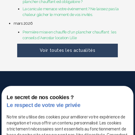
plancher chauffant est obligatoire ?
La canicule menace votre événement ? Ne laissez pas la
chaleur gâcher le moment de vos invités.
mars 2026
Première mise en chauffe d'un plancher chauffant : les
conseils d’Aerostar location Lille
Voir toutes les actualités
Le secret de nos cookies ?
Le respect de votre vie privée
TRAITEMENT DE L'AIR
Notre site utilise des cookies pour améliorer votre expérience de
navigation et vous offrir un contenu personnalisé. Les cookies
strictement nécessaires sont essentiels au fonctionnement de
03 66 88 25 06