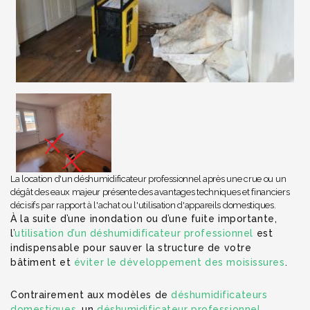
La location d'un déshumidificateur professionnel après une crue ou un
dégât des eaux majeur présente des avantages techniques et financiers
décisifs par rapport à l'achat ou l'utilisation d'appareils domestiques.
À la suite d’une inondation ou d’une fuite importante,
l’
utilisation d’un déshumidificateur professionnel
est
indispensable pour sauver la structure de votre
bâtiment et
éviter le développement des moisissures
.
Contrairement aux modèles de
déshumidificateurs
domestiques,
un
déshumidificateur professionnel