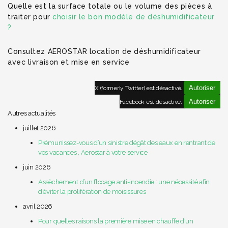
Quelle est la surface totale ou le volume des pièces à
traiter pour
choisir le bon modèle de déshumidificateur
?
Consultez AEROSTAR location de déshumidificateur
avec livraison et mise en service
Autoriser
X (formerly Twitter) est désactivé.
Autoriser
Facebook est désactivé.
Autres actualités
juillet 2026
Prémunissez-vous d’un sinistre dégât des eaux en rentrant de
vos vacances , Aerostar à votre service
juin 2026
Assèchement d’un flocage anti-incendie : une nécessité afin
d’éviter la prolifération de moisissures
avril 2026
Pour quelles raisons la première mise en chauffe d'un