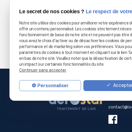
La canicule menace votre événem
Le secret de nos cookies ?
Le respect de votre
Pourquoi choisir la location de 
Notre site utilise des cookies pour améliorer votre expérience 
mars 2026
offrir un contenu personnalisé. Les cookies strictement néces
fonctionnement de base de notre site et ne peuvent pas être 
Première mise en chauffe d'un pla
vous avez le choix d'activer ou de désactiver les cookies de per
performance et de marketing selon vos préférences. Vous pou
paramètres de cookies à tout moment en cliquant sur le lien 'G
en bas de notre site. Veuillez noter que la désactivation de cer
un impact sur certaines fonctionnalités du site.
Continuer sans accepter
03 66 
Accepter
Personnaliser
06 21 
contact@lo
TRAITEMENT DE L'AIR