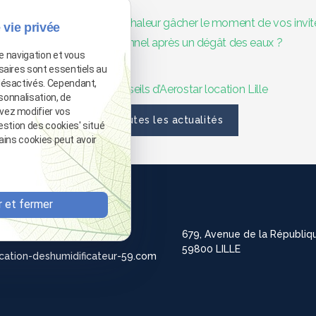
ent ? Ne laissez pas la chaleur gâcher le moment de vos invit
 vie privée
déshumidificateur professionnel après un dégât des eaux ?
de navigation et vous
saires sont essentiels au
désactivés. Cependant,
ncher chauffant : les conseils d’Aerostar location Lille
sonnalisation, de
vez modifier vos
Voir toutes les actualités
estion des cookies' situé
tains cookies peut avoir
88 25 06
 et fermer
65 28 29
679, Avenue de la Républiq
59800 LILLE
cation-deshumidificateur-59.com