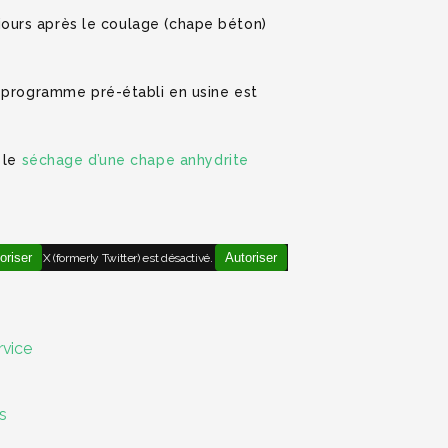
 jours après le coulage (chape béton)
n programme pré-établi en usine est
 le
séchage d’une chape anhydrite
oriser
Autoriser
X (formerly Twitter) est désactivé.
rvice
s