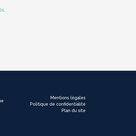
és.
Mentions légales
ue
Politique de confidentialité
Plan du site