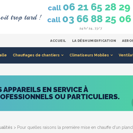
06 21 65 28 29
call
oit trop tard !
03 66 88 25 06
call
24h/24, 7j/7
ACCUEIL
LA DÉSHUMIDIFICATION
AERO
alle
Chauffages de chantiers
Climatiseurs Mobiles
Ventila
APPAREILS EN SERVICE À
ROFESSIONNELS OU PARTICULIERS.
ualités
> Pour quelles raisons la première mise en chauffe d'un planch