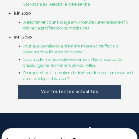
vos vacances , Aerostar à votre service
juin 2026
Assèchement d’un flocage anti-incendie : une nécessité afin
d’éviter la prolifération de moisissures
avril 2026
Pour quelles raisons la première mise en chauffe d'un
plancher chauffant est obligatoire ?
La canicule menace votre événement ? Ne laissez pas la
chaleur gâcher le moment de vos invités.
Pourquoi choisir la location de déshumidificateur professionnel
après un dégât des eaux ?
Voir toutes les actualités