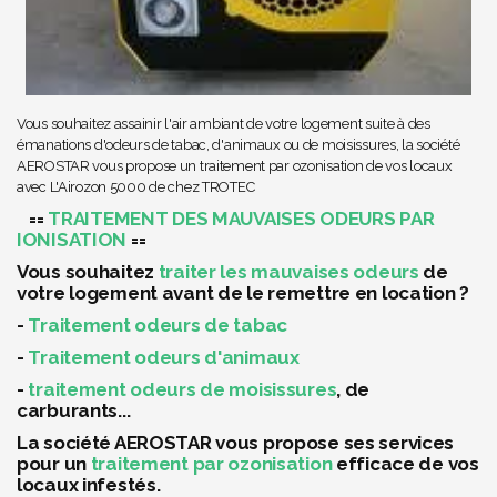
Vous souhaitez assainir l'air ambiant de votre logement suite à des
émanations d'odeurs de tabac, d'animaux ou de moisissures, la société
AEROSTAR vous propose un traitement par ozonisation de vos locaux
avec L'Airozon 5000 de chez TROTEC
==
TRAITEMENT DES MAUVAISES ODEURS PAR
IONISATION
==
Vous souhaitez
traiter les mauvaises odeurs
de
votre logement avant de le remettre en location ?
-
Traitement odeurs de tabac
-
Traitement odeurs d'animaux
-
traitement odeurs de moisissures
, de
carburants...
La société AEROSTAR vous propose ses services
pour un
traitement par ozonisation
efficace de vos
locaux infestés.