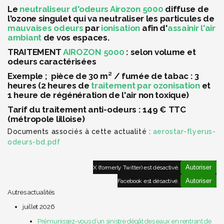
Le
neutraliseur d'odeurs
Airozon 5000
diffuse de
l'ozone singulet qui va neutraliser les particules de
mauvaises odeurs
par
ionisation
afin d'
assainir l'air
ambiant
de vos espaces.
TRAITEMENT
AIROZON 5000
: selon volume et
odeurs caractérisées
Exemple ; pièce de 30 m² / fumée de tabac : 3
heures (2 heures de
traitement par ozonisation
et
1 heure de régénération de l'air non toxique)
Tarif du traitement anti-odeurs : 149 € TTC
(métropole lilloise)
Documents associés à cette actualité :
aerostar-flyerus-
odeurs-bd.pdf
Autoriser
X (formerly Twitter) est désactivé.
Autoriser
Facebook est désactivé.
Autres actualités
juillet 2026
Prémunissez-vous d’un sinistre dégât des eaux en rentrant de