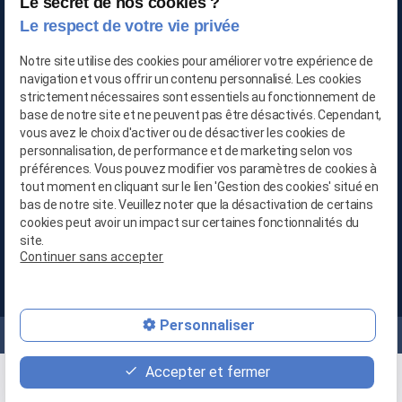
Le secret de nos cookies ?
TRAITEMENT DE L'AIR
Le respect de votre vie privée
Notre site utilise des cookies pour améliorer votre expérience de
navigation et vous offrir un contenu personnalisé. Les cookies
03 66 88 25 06
strictement nécessaires sont essentiels au fonctionnement de
base de notre site et ne peuvent pas être désactivés. Cependant,
06 21 65 28 29
vous avez le choix d'activer ou de désactiver les cookies de
personnalisation, de performance et de marketing selon vos
préférences. Vous pouvez modifier vos paramètres de cookies à
contact@location-deshumidificateur-59.com
tout moment en cliquant sur le lien 'Gestion des cookies' situé en
bas de notre site. Veuillez noter que la désactivation de certains
cookies peut avoir un impact sur certaines fonctionnalités du
site.
Continuer sans accepter
679, Avenue de la République
59800 LILLE
Personnaliser
Mentions légales
Politique de confidentialité
Plan du site
Accepter et fermer
place
contact_page
phone