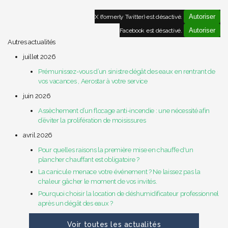
Autoriser
X (formerly Twitter) est désactivé.
Autoriser
Facebook est désactivé.
Autres actualités
juillet 2026
Prémunissez-vous d’un sinistre dégât des eaux en rentrant de
vos vacances , Aerostar à votre service
juin 2026
Assèchement d’un flocage anti-incendie : une nécessité afin
d’éviter la prolifération de moisissures
avril 2026
Pour quelles raisons la première mise en chauffe d'un
plancher chauffant est obligatoire ?
La canicule menace votre événement ? Ne laissez pas la
chaleur gâcher le moment de vos invités.
Pourquoi choisir la location de déshumidificateur professionnel
après un dégât des eaux ?
Voir toutes les actualités