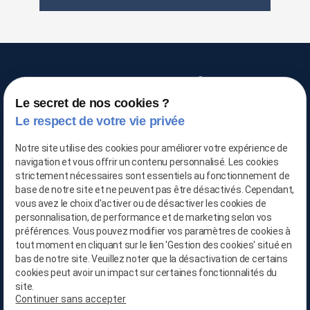
Le secret de nos cookies ?
TRAITEMENT DE L'AIR
Le respect de votre vie privée
Notre site utilise des cookies pour améliorer votre expérience de
navigation et vous offrir un contenu personnalisé. Les cookies
03 66 88 25 06
strictement nécessaires sont essentiels au fonctionnement de
base de notre site et ne peuvent pas être désactivés. Cependant,
vous avez le choix d'activer ou de désactiver les cookies de
06 21 65 28 29
personnalisation, de performance et de marketing selon vos
préférences. Vous pouvez modifier vos paramètres de cookies à
contact@location-deshumidificateur-59.com
tout moment en cliquant sur le lien 'Gestion des cookies' situé en
bas de notre site. Veuillez noter que la désactivation de certains
cookies peut avoir un impact sur certaines fonctionnalités du
site.
Continuer sans accepter