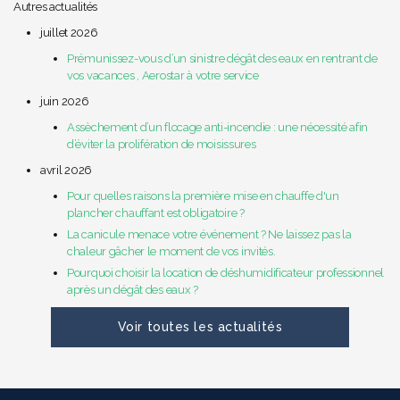
Autres actualités
juillet 2026
Prémunissez-vous d’un sinistre dégât des eaux en rentrant de
vos vacances , Aerostar à votre service
juin 2026
Assèchement d’un flocage anti-incendie : une nécessité afin
d’éviter la prolifération de moisissures
avril 2026
Pour quelles raisons la première mise en chauffe d'un
plancher chauffant est obligatoire ?
La canicule menace votre événement ? Ne laissez pas la
chaleur gâcher le moment de vos invités.
Pourquoi choisir la location de déshumidificateur professionnel
après un dégât des eaux ?
Voir toutes les actualités