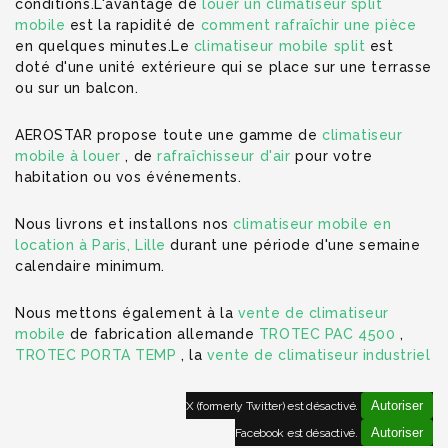
conditions.L'avantage de
louer un climatiseur split
mobile
est la rapidité de
comment rafraîchir une pièce
en quelques minutes.Le
climatiseur mobile split
est
doté d'une unité extérieure qui se place sur une terrasse
ou sur un balcon.
AEROSTAR propose toute une gamme de
climatiseur
mobile à louer
, de
rafraîchisseur d'air
pour votre
habitation ou vos événements.
Nous livrons et installons nos
climatiseur mobile en
location à Paris, Lille
durant une période d'une semaine
calendaire minimum.
Nous mettons également à la
vente de climatiseur
mobile
de fabrication allemande
TROTEC PAC 4500
,
TROTEC PORTA TEMP
, la
vente de climatiseur industriel
Autoriser
X (formerly Twitter) est désactivé.
Autoriser
Facebook est désactivé.