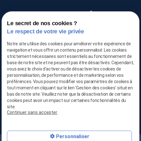
Le secret de nos cookies ?
TRAITEMENT DE L'AIR
Le respect de votre vie privée
Notre site utilise des cookies pour améliorer votre expérience de
navigation et vous offrir un contenu personnalisé. Les cookies
03 66 88 25 06
strictement nécessaires sont essentiels au fonctionnement de
base de notre site et ne peuvent pas être désactivés. Cependant,
vous avez le choix d'activer ou de désactiver les cookies de
06 21 65 28 29
personnalisation, de performance et de marketing selon vos
préférences. Vous pouvez modifier vos paramètres de cookies à
contact@location-deshumidificateur-59.com
tout moment en cliquant sur le lien 'Gestion des cookies' situé en
bas de notre site. Veuillez noter que la désactivation de certains
cookies peut avoir un impact sur certaines fonctionnalités du
site.
Continuer sans accepter
679, Avenue de la République
59800 LILLE
Personnaliser
Mentions légales
Politique de confidentialité
Plan du site