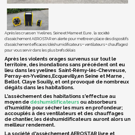
Après les crues en Yvelines, Seine et Marne et Eure , la société
d'assèchement AEROSTAR en alerte pour mettre en place des dispositifs
d'assèchement efficaces (déshumidificateurs + ventilateurs + chauffages)
pour vous servir dans les plus brefs délais
Après les violents orages survenus sur tout le
territoire, des inondations sans précédent ont eu
lieu dans les yvelines Saint-Rémy-lès-Chevreuse,
Perray-en-Yvelines,Ecquevilly,en Seine et Marne ,
Bellot. Claye Souilly, et ont provoqué de nombreux
dégâts dans les habitations.
L'assèchement des habitations s'effectue au
moyen de
déshumidificateurs
ou absorbeurs
d'humidité pour sécher les murs en profondeur;
accouplés à des ventilateurs et des chauffages
de chantier, les déshumidificateurs auront alors un
meilleur rendement.
La société d'assèchement AEROSTAR livre et