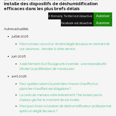
installe des dispositifs de déshumidification
efficaces dans les plus brefs délais
Autoriser
X (formerly Twitter) est désactivé.
Autoriser
Facebook est désactivé.
Autres actualités
juillet 2026
Prémunissez-vous d’un sinistre dégât des eaux en rentrant de
vos vacances , Aerostar à votre service
juin 2026
Assèchement d’un flocage anti-incendie : une nécessité afin
d’éviter la prolifération de moisissures
avril 2026
Pour quelles raisons la première mise en chauffe d'un
plancher chauffant est obligatoire ?
La canicule menace votre événement ? Ne laissez pas la
chaleur gâcher le moment de vos invités.
Pourquoi choisir la location de déshumidificateur professionnel
après un dégât des eaux ?