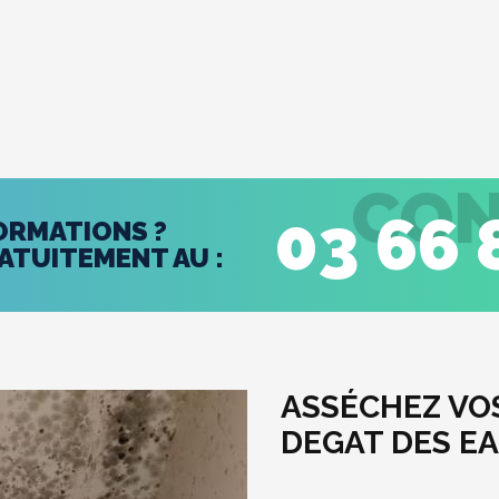
CON
03 66 
FORMATIONS ?
TUITEMENT AU :
ASSÉCHEZ VO
DEGAT DES EA