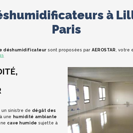
shumidificateurs à Li
Paris
e déshumidificateur
sont proposées par
AEROSTAR
, votre
l)
.
ITÉ,
R
 un sinistre de
dégât des
, à une
humidité ambiante
 une
cave humide
sujette à