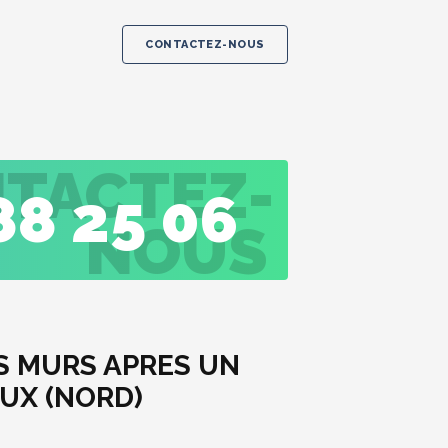
CONTACTEZ-NOUS
TACTEZ-
88 25 06
NOUS
S MURS APRES UN
UX (NORD)