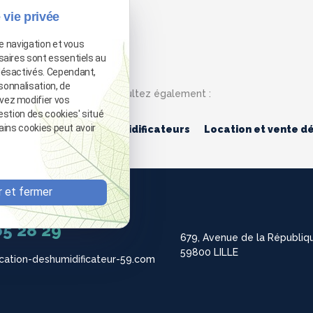
 vie privée
de navigation et vous
saires sont essentiels au
désactivés. Cependant,
sonnalisation, de
Consultez également :
vez modifier vos
estion des cookies' situé
tains cookies peut avoir
atiseurs
Vente déshumidificateurs
Location et vente d
 et fermer
88 25 06
65 28 29
679, Avenue de la Républiq
59800 LILLE
cation-deshumidificateur-59.com