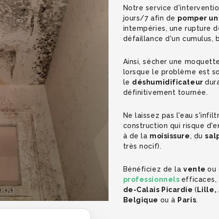
Notre service d'interventi
jours/7 afin de
pomper un
intempéries, une rupture de
défaillance d'un cumulus, 
Ainsi, sécher une moquette
lorsque le problème est sol
le
déshumidificateur
dur
définitivement tournée.
Ne laissez pas l'eau s'infi
construction qui risque d'
à de la
moisissure
, du
sal
très nocif).
Bénéficiez de la
vente
ou
professionnels
efficaces
de-Calais Picardie
(
Lille
Belgique
ou à
Paris
.