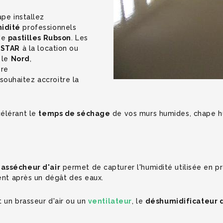
ape installez
idité
professionnels
 de
pastilles Rubson
. Les
STAR
à la location ou
 le
Nord
,
ore
 souhaitez accroitre la
élérant le
temps de séchage
de vos murs humides, chape hu
u
assécheur d'air
permet de capturer l'humidité utilisée en p
ment après un dégât des eaux.
 un brasseur d'air ou un
ventilateur
, le
déshumidificateur d