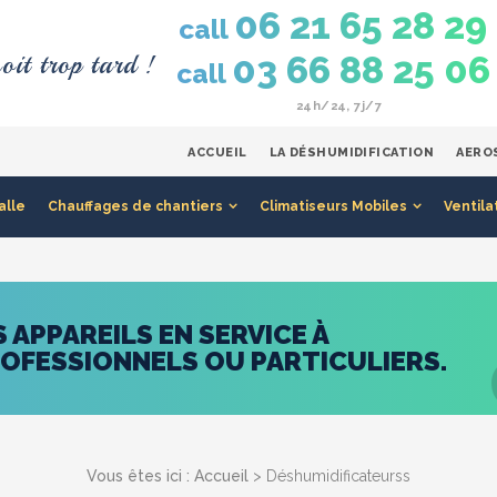
06 21 65 28 29
call
oit trop tard !
03 66 88 25 06
call
24h/24, 7j/7
ACCUEIL
LA DÉSHUMIDIFICATION
AERO
alle
Chauffages de chantiers
Climatiseurs Mobiles
Ventila
APPAREILS EN SERVICE À
ROFESSIONNELS OU PARTICULIERS.
Vous êtes ici :
Accueil
> Déshumidificateurss