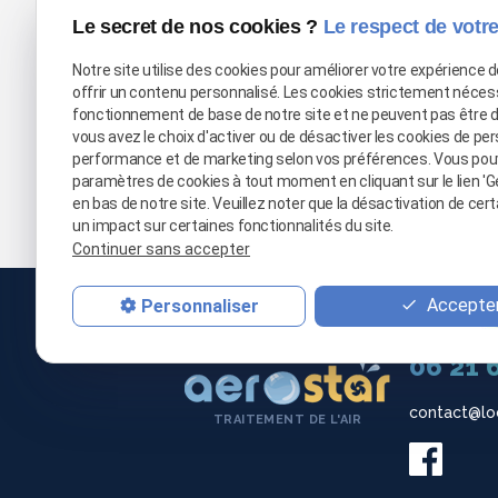
Le secret de nos cookies ?
Le respect de votre
Notre site utilise des cookies pour améliorer votre expérience 
offrir un contenu personnalisé. Les cookies strictement néces
fonctionnement de base de notre site et ne peuvent pas être 
vous avez le choix d'activer ou de désactiver les cookies de per
performance et de marketing selon vos préférences. Vous pou
paramètres de cookies à tout moment en cliquant sur le lien 'G
en bas de notre site. Veuillez noter que la désactivation de cer
Location de clim
un impact sur certaines fonctionnalités du site.
Continuer sans accepter
Accepter
Personnaliser
03 66 
06 21 
contact@lo
TRAITEMENT DE L'AIR