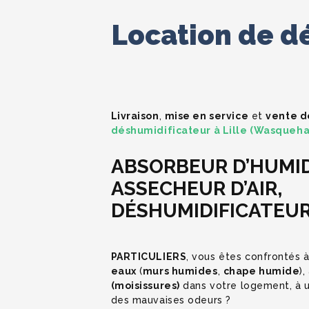
Location de dé
Livraison
,
mise en service
et
vente d
déshumidificateur à Lille (Wasqueha
ABSORBEUR D’HUMID
ASSECHEUR D’AIR,
DÉSHUMIDIFICATEU
PARTICULIERS
, vous êtes confrontés à
eaux
(
murs humides
,
chape humide
)
(moisissures)
dans votre logement, à
des mauvaises odeurs ?