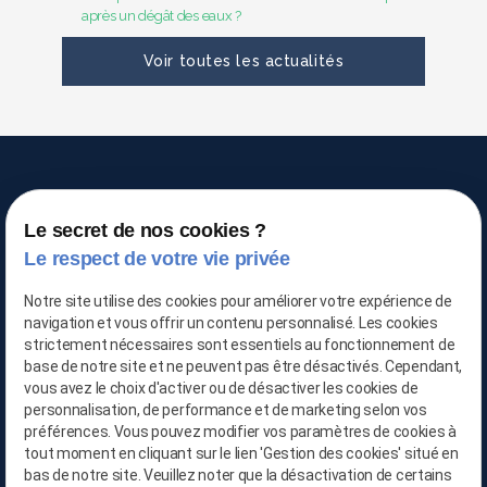
après un dégât des eaux ?
Voir toutes les actualités
Le secret de nos cookies ?
TRAITEMENT DE L'AIR
Le respect de votre vie privée
Notre site utilise des cookies pour améliorer votre expérience de
navigation et vous offrir un contenu personnalisé. Les cookies
strictement nécessaires sont essentiels au fonctionnement de
03 66 88 25 06
base de notre site et ne peuvent pas être désactivés. Cependant,
vous avez le choix d'activer ou de désactiver les cookies de
06 21 65 28 29
personnalisation, de performance et de marketing selon vos
préférences. Vous pouvez modifier vos paramètres de cookies à
contact@location-deshumidificateur-59.com
tout moment en cliquant sur le lien 'Gestion des cookies' situé en
bas de notre site. Veuillez noter que la désactivation de certains