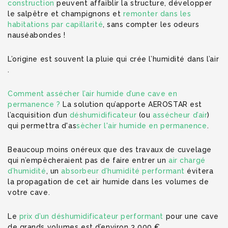
construction
peuvent affaiblir la structure, développer
le salpêtre et champignons et
remonter dans les
habitations par capillarité
, sans compter les odeurs
nauséabondes !
L’origine est souvent la pluie qui crée l’humidité dans l’air
.
Comment assécher l’air humide d’une cave en
permanence ?
La solution qu’apporte AEROSTAR est
l’acquisition d’un
déshumidificateur
(ou
assécheur d’air
)
qui permettra d'as
sècher l'air humide en permanence
.
Beaucoup moins onéreux que des travaux de cuvelage
qui n’empêcheraient pas de faire entrer un
air chargé
d’humidité
, un
absorbeur d’humidité performant
évitera
la propagation de cet air humide dans les volumes de
votre cave.
Le
prix d’un déshumidificateur performant
pour une cave
de grands volumes est d’environ 3 000 €