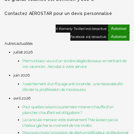
Contactez AEROSTAR pour un devis personnalisé
Autoriser
X (formerly Twitter) est désactivé.
Autoriser
Facebook est désactivé.
Autres actualités
juillet 2026
Prémunissez-vous d’un sinistre dégât des eaux en rentrant de
vos vacances , Aerostar à votre service
juin 2026
Assèchement d’un flocage anti-incendie : une nécessité afin
d’éviter la prolifération de moisissures
avril 2026
Pour quelles raisons la première mise en chauffe d'un
plancher chauffant est obligatoire ?
La canicule menace votre événement ? Ne laissez pas la
chaleur gâcher le moment de vos invités.
Pourquoi choisir la location de déshumidificateur professionnel