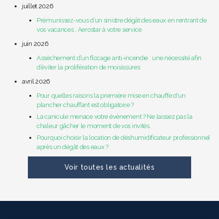
juillet 2026
Prémunissez-vous d’un sinistre dégât des eaux en rentrant de
vos vacances , Aerostar à votre service
juin 2026
Assèchement d’un flocage anti-incendie : une nécessité afin
d’éviter la prolifération de moisissures
avril 2026
Pour quelles raisons la première mise en chauffe d'un
plancher chauffant est obligatoire ?
La canicule menace votre événement ? Ne laissez pas la
chaleur gâcher le moment de vos invités.
Pourquoi choisir la location de déshumidificateur professionnel
après un dégât des eaux ?
Voir toutes les actualités