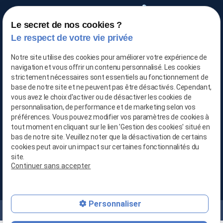
Le secret de nos cookies ?
TRAITEMENT DE L'AIR
Le respect de votre vie privée
Notre site utilise des cookies pour améliorer votre expérience de
navigation et vous offrir un contenu personnalisé. Les cookies
03 66 88 25 06
strictement nécessaires sont essentiels au fonctionnement de
base de notre site et ne peuvent pas être désactivés. Cependant,
vous avez le choix d'activer ou de désactiver les cookies de
06 21 65 28 29
personnalisation, de performance et de marketing selon vos
préférences. Vous pouvez modifier vos paramètres de cookies à
contact@location-deshumidificateur-59.com
tout moment en cliquant sur le lien 'Gestion des cookies' situé en
bas de notre site. Veuillez noter que la désactivation de certains
cookies peut avoir un impact sur certaines fonctionnalités du
site.
Continuer sans accepter
679, Avenue de la République
59800 LILLE
Personnaliser
Mentions légales
Politique de confidentialité
Plan du site