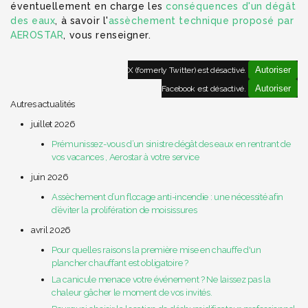
éventuellement en charge les
conséquences d'un dégât
des eaux
, à savoir l'
assèchement technique proposé par
AEROSTAR
, vous renseigner.
Autoriser
X (formerly Twitter) est désactivé.
Autoriser
Facebook est désactivé.
Autres actualités
juillet 2026
Prémunissez-vous d’un sinistre dégât des eaux en rentrant de
vos vacances , Aerostar à votre service
juin 2026
Assèchement d’un flocage anti-incendie : une nécessité afin
d’éviter la prolifération de moisissures
avril 2026
Pour quelles raisons la première mise en chauffe d'un
plancher chauffant est obligatoire ?
La canicule menace votre événement ? Ne laissez pas la
chaleur gâcher le moment de vos invités.