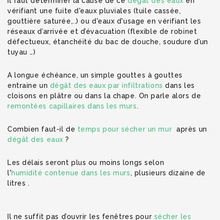
Il faut déterminer la cause de ce
dégât des eaux
en
vérifiant une fuite d'eaux pluviales (tuile cassée,
gouttière saturée,..) ou d'eaux d'usage en vérifiant les
réseaux d’arrivée et d’évacuation (flexible de robinet
défectueux, étanchéité du bac de douche, soudure d’un
tuyau …)
A longue échéance, un simple gouttes à gouttes
entraine un
dégât des eaux par infiltrations
dans les
cloisons en plâtre ou dans la chape. On parle alors de
remontées capillaires dans les murs
.
Combien faut-il de
temps pour sécher un mur
après un
dégât des eaux
?
Les délais seront plus ou moins longs selon
l'
humidité contenue dans les murs
, plusieurs dizaine de
litres .
Il ne suffit pas d’ouvrir les fenêtres pour
sécher les