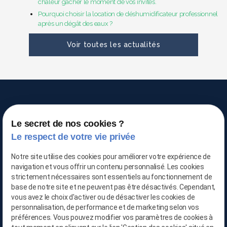
chaleur gâcher le moment de vos invités.
Pourquoi choisir la location de déshumidificateur professionnel
après un dégât des eaux ?
Voir toutes les actualités
Le secret de nos cookies ?
Le respect de votre vie privée
TRAITEMENT DE L'AIR
Notre site utilise des cookies pour améliorer votre expérience de
navigation et vous offrir un contenu personnalisé. Les cookies
strictement nécessaires sont essentiels au fonctionnement de
03 66 88 25 06
base de notre site et ne peuvent pas être désactivés. Cependant,
vous avez le choix d'activer ou de désactiver les cookies de
06 21 65 28 29
personnalisation, de performance et de marketing selon vos
préférences. Vous pouvez modifier vos paramètres de cookies à
contact@location-deshumidificateur-59.com