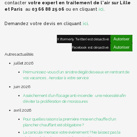
contacter
votre expert en traitement de l'air
sur Lille
et Paris
au
03 66 88 25 06
ou en cliquant
ici
.
Demandez votre devis en cliquant
ici
.
Autoriser
X (formerly Twitter) est désactivé.
Autoriser
Facebook est désactivé.
Autres actualités
juillet 2026
Prémunissez-vous d’un sinistre dégât des eaux en rentrant de
vos vacances , Aerostar à votre service
juin 2026
Assèchement d’un flocage anti-incendie : une nécessité afin
d’éviter la prolifération de moisissures
avril 2026
Pour quelles raisons la première mise en chauffe d'un
plancher chauffant est obligatoire ?
La canicule menace votre événement ? Ne laissez pas la