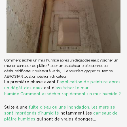
Comment sécher un mur humide après un dégât des eaux ? sécher un
mur en carreaux de plâtre ? louer un assécheur professionnel ou
déshumidificateur puissant à Paris , Lille vous fera gagner du temps.
AEROSTAR location déshumidificateur
La première phase avant l'
application de peinture après
un dégât des eaux
est d'
assécher le mur
humide
.
Comment assécher rapidement un mur humide ?
Suite à une
fuite d'eau ou une inondation, les murs se
sont imprégnés d’humidité
notamment les
carreaux de
plâtre humides
qui sont de vraies éponges...