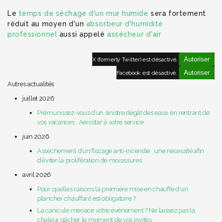
Le
temps de séchage d'un mur humide
sera fortement
réduit au moyen d'un
absorbeur d'humidité
professionnel
aussi appelé
assécheur d'air
Autoriser
X (formerly Twitter) est désactivé.
Autoriser
Facebook est désactivé.
Autres actualités
juillet 2026
Prémunissez-vous d’un sinistre dégât des eaux en rentrant de
vos vacances , Aerostar à votre service
juin 2026
Assèchement d’un flocage anti-incendie : une nécessité afin
d’éviter la prolifération de moisissures
avril 2026
Pour quelles raisons la première mise en chauffe d'un
plancher chauffant est obligatoire ?
La canicule menace votre événement ? Ne laissez pas la
chaleur gâcher le moment de vos invités.