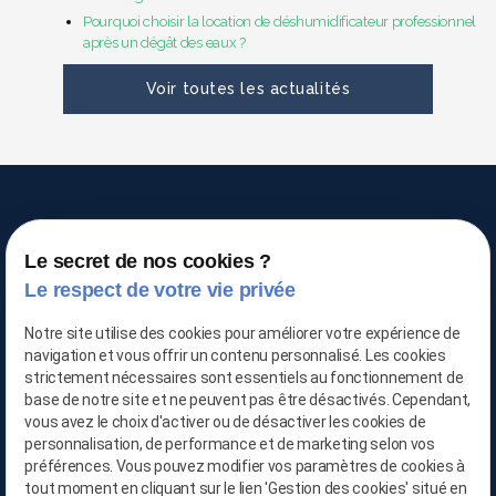
Pourquoi choisir la location de déshumidificateur professionnel
après un dégât des eaux ?
Voir toutes les actualités
Le secret de nos cookies ?
Le respect de votre vie privée
TRAITEMENT DE L'AIR
Notre site utilise des cookies pour améliorer votre expérience de
navigation et vous offrir un contenu personnalisé. Les cookies
strictement nécessaires sont essentiels au fonctionnement de
03 66 88 25 06
base de notre site et ne peuvent pas être désactivés. Cependant,
vous avez le choix d'activer ou de désactiver les cookies de
06 21 65 28 29
personnalisation, de performance et de marketing selon vos
préférences. Vous pouvez modifier vos paramètres de cookies à
contact@location-deshumidificateur-59.com
tout moment en cliquant sur le lien 'Gestion des cookies' situé en