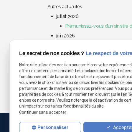
Autres actualités
juillet 2026
Prémunissez-vous d’un sinistre d
juin 2026
Assèchement d’un flocage anti-inc
Le secret de nos cookies ?
Le respect de votre
avril 2026
Pour quelles raisons la première
Notre site utilise des cookies pour améliorer votre expérience 
offrir un contenu personnalisé. Les cookies strictement néces
La canicule menace votre événem
fonctionnement de base de notre site et ne peuvent pas être 
Pourquoi choisir la location de 
vous avez le choix d'activer ou de désactiver les cookies de per
performance et de marketing selon vos préférences. Vous pou
paramètres de cookies à tout moment en cliquant sur le lien 'G
en bas de notre site. Veuillez noter que la désactivation de cer
un impact sur certaines fonctionnalités du site.
Continuer sans accepter
03 66 
Accepter
Personnaliser