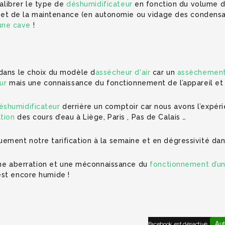
 calibrer le type de
déshumidificateur
en fonction du volume de
ur) et de la maintenance (en autonomie ou vidage des condensa
une cave
!
 dans le choix du modèle d
assécheur d'air
car un
assèchement
ur
mais une connaissance du fonctionnement de l’appareil et
éshumidificateur
derrière un comptoir car nous avons l’expéri
tion
des cours d’eau à Liège, Paris , Pas de Calais …
ement notre tarification à la semaine et en dégressivité dans
à une aberration et une méconnaissance du
fonctionnement d’un
l est encore humide !
Aut
Facebook est désactivé.