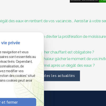
égât des eaux en rentrant de vos vacances , Aerostar à votre se
endie : une nécessité afin d’éviter la prolifération de moisissure
 vie privée
 mise en chauffe d'un plancher chauffant est obligatoire ?
de navigation et vous
saires sont essentiels au
ent ? Ne laissez pas la chaleur gâcher le moment de vos invit
désactivés. Cependant,
déshumidificateur professionnel après un dégât des eaux ?
sonnalisation, de
vez modifier vos
estion des cookies' situé
Voir toutes les actualités
tains cookies peut avoir
88 25 06
 et fermer