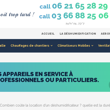
06 21 65 28 29
call
oit trop tard !
03 66 88 25 06
call
24h/24, 7j/7
ACCUEIL
LA DÉSHUMIDIFICATION
AERO
alle
Chauffages de chantiers
Climatiseurs Mobiles
Ventila
APPAREILS EN SERVICE À
ROFESSIONNELS OU PARTICULIERS.
Combien coûte la location d’un déshumidificateur ? quelle est la duré