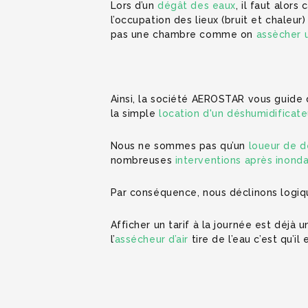
Lors d’un
dégât des eaux
, il faut alors
l’occupation des lieux (bruit et chale
pas une chambre comme on
assècher 
Ainsi, la société AEROSTAR vous guide
la simple
location d'un déshumidificate
Nous ne sommes pas qu’un
loueur de d
nombreuses
interventions après inonda
Par conséquence, nous déclinons logiqu
Afficher un tarif à la journée est déj
l’
assécheur d’air
tire de l’eau c’est qu’i