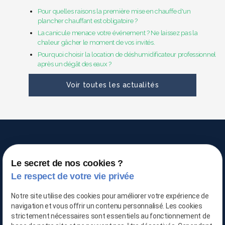
Pour quelles raisons la première mise en chauffe d'un
plancher chauffant est obligatoire ?
La canicule menace votre événement ? Ne laissez pas la
chaleur gâcher le moment de vos invités.
Pourquoi choisir la location de déshumidificateur professionnel
après un dégât des eaux ?
Voir toutes les actualités
Le secret de nos cookies ?
Le respect de votre vie privée
TRAITEMENT DE L'AIR
Notre site utilise des cookies pour améliorer votre expérience de
navigation et vous offrir un contenu personnalisé. Les cookies
strictement nécessaires sont essentiels au fonctionnement de
03 66 88 25 06