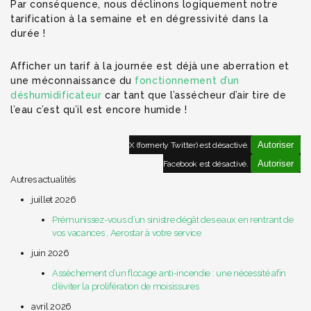
Par conséquence, nous déclinons logiquement notre
tarification à la semaine et en dégressivité dans la
durée !
Afficher un tarif à la journée est déjà une aberration et
une méconnaissance du
fonctionnement d’un
déshumidificateur
car tant que l’assécheur d’air tire de
l’eau c’est qu’il est encore humide !
Autoriser
X (formerly Twitter) est désactivé.
Autoriser
Facebook est désactivé.
Autres actualités
juillet 2026
Prémunissez-vous d’un sinistre dégât des eaux en rentrant de
vos vacances , Aerostar à votre service
juin 2026
Assèchement d’un flocage anti-incendie : une nécessité afin
d’éviter la prolifération de moisissures
avril 2026