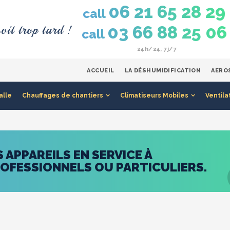
06 21 65 28 29
call
oit trop tard !
03 66 88 25 06
call
24h/24, 7j/7
ACCUEIL
LA DÉSHUMIDIFICATION
AERO
alle
Chauffages de chantiers
Climatiseurs Mobiles
Ventila
APPAREILS EN SERVICE À
ROFESSIONNELS OU PARTICULIERS.