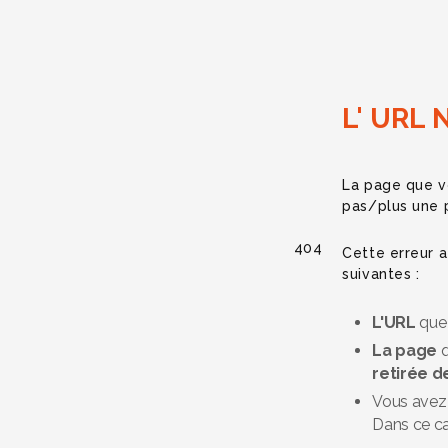
L' URL 
La page que v
pas/plus une p
404
Cette erreur a
suivantes :
L'URL
que 
La page
q
retirée de
Vous avez 
Dans ce ca