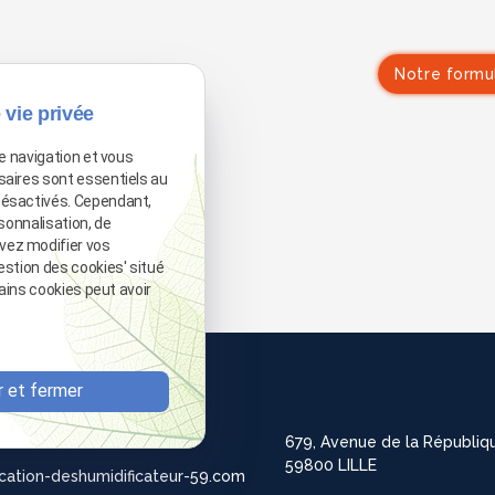
Notre formu
 vie privée
de navigation et vous
saires sont essentiels au
désactivés. Cependant,
sonnalisation, de
vez modifier vos
estion des cookies' situé
tains cookies peut avoir
88 25 06
 et fermer
65 28 29
679, Avenue de la Républiq
59800 LILLE
cation-deshumidificateur-59.com