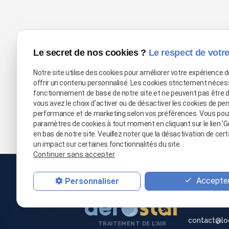
Le secret de nos cookies ?
Le respect de votre
Notre site utilise des cookies pour améliorer votre expérience 
offrir un contenu personnalisé. Les cookies strictement néces
fonctionnement de base de notre site et ne peuvent pas être 
vous avez le choix d'activer ou de désactiver les cookies de per
performance et de marketing selon vos préférences. Vous pou
paramètres de cookies à tout moment en cliquant sur le lien 'G
en bas de notre site. Veuillez noter que la désactivation de cer
un impact sur certaines fonctionnalités du site.
Continuer sans accepter
03 66 
Accepter
Personnaliser
06 21 
contact@lo
TRAITEMENT DE L'AIR